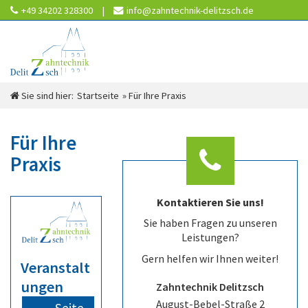
+49 34202 328300
info@zahntechnik-delitzsch.de
Büro:
Mo - Do:
07:30 - 19:00 Uhr
Fr:
07:30 - 14:00 Uhr
Über Uns
Leistungen/Service
Sie sind hier:
Startseite
»
Für Ihre Praxis
Für Ihre
Praxis
Für Ihre
Praxis
Aktuelles
Kontaktieren Sie uns!
Kontakt
Sie haben Fragen zu unseren
Leistungen?
Gern helfen wir Ihnen weiter!
Veranstalt
ungen
Zahntechnik Delitzsch
August-Bebel-Straße
2